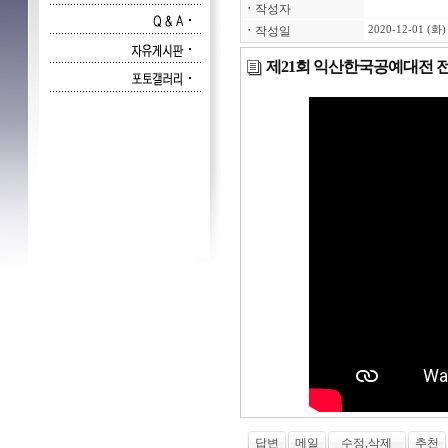
ㆍ
작성자
ㆍ
작성일
2020-12-01 (화)
제21회 익산한국공예대전 
답변
메일
수정,삭제
추천