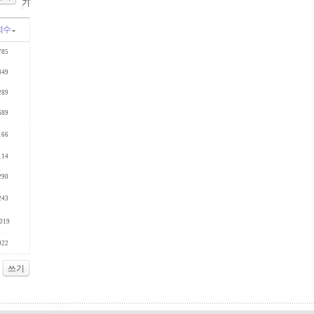
기
회수
785
849
289
689
166
114
290
243
019
922
쓰기