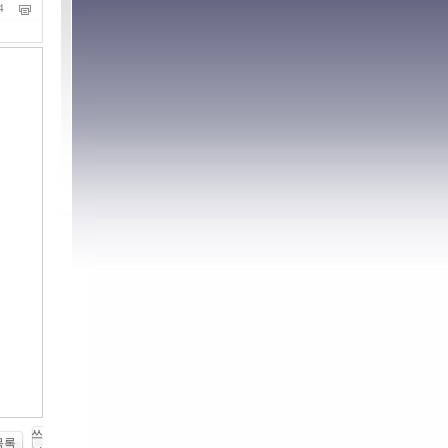
14
쓰
목록