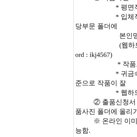
* 평면작품 2장(Fr
* 입체작품 3장(To
당부문 폴더에
본인명의의 폴
(웹하드 주소 : www.w
ord : ikj4567)
* 작품크기는 
* 귀금속 보석 
준으로 작품이
* 웹하드에 올리
② 출품신청서 : 
품사진 폴더에 올리
※ 온라인 이미지 접
능함.