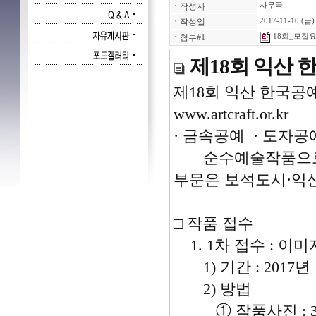
ㆍ
작성자
사무국
ㆍ
작성일
2017-11-10 (금)
ㆍ
첨부#1
18회_모집요
제18회 익산
제18회 익산 한국공
www.artcraft.or.kr
· 금속공예 · 도자공
순수예술작품으로 
부문은 보석도시·익
□ 작품 접수
1. 1차 접수 : 이미
1) 기간 : 2017년 
2) 방법
① 작품사진 : 300d