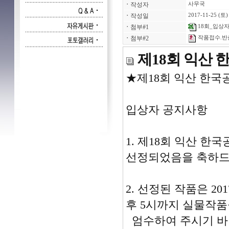
ㆍ
작성자
사무국
ㆍ
작성일
2017-11-25 (토)
ㆍ
첨부#1
18회_입상자명
ㆍ
첨부#2
작품접수.반출증
제18회 익산
★제18회 익산 한국
입상자 공지사항
1. 제18회 익산 
선정되었음을 축하드
2. 선정된 작품은 20
후 5시까지 실물작
엄수하여 주시기 바