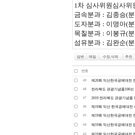
1차 심사위원심사위원
금속분과 : 김종승(분
도자분과 : 이명아(분
목칠분과 : 이봉규(분
섬유분과 : 김완순(분
답변
메일
수정,삭제
추천
번호
제20회 익산한국공예대전 
49
전라북도 관광기념품100선
48
2019 전라북도 관광기념품 
47
제19회 익산 한국공예대전
46
제19회 익산한국공예대전 
45
제19회 익산한국공예대전 
44
제19회 익산한국공예대전 
43