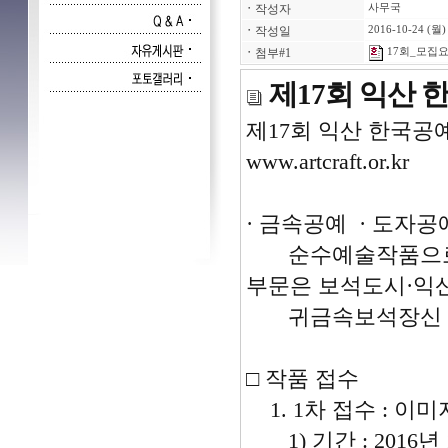
ㆍ
작성자
사무국
ㆍ
작성일
2016-10-24 (월)
ㆍ
첨부#1
17회_모집요
제17회 익산
제17회 익산 한국공
www.artcraft.or.kr
· 금속공예 · 도자공
순수예술작품으로 
부문은 보석도시·익
귀금속보석장신 
□ 작품 접수
1. 1차 접수 : 이미
1) 기간 : 2016년 