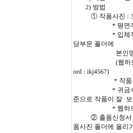
2) 방법
① 작품사진 : 300d
* 평면작품 2장(Fr
* 입체작품 3장(To
당부문 폴더에
본인명의의 폴
(웹하드 주소 : www.w
ord : ikj4567)
* 작품크기는 
* 귀금속 보석 
준으로 작품이 잘 
* 웹하드에 올리
② 출품신청서 : 
품사진 폴더에 올리