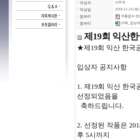
ㆍ
작성자
사무국
ㆍ
작성일
2018-11-24 (토)
ㆍ
첨부#1
작품접수.반출증
ㆍ
첨부#2
19회_입상자명
제19회 익산
★제19회 익산 한국
입상자 공지사항
1. 제19회 익산 
선정되었음을
축하드립니다.
2. 선정된 작품은 20
후 5시까지