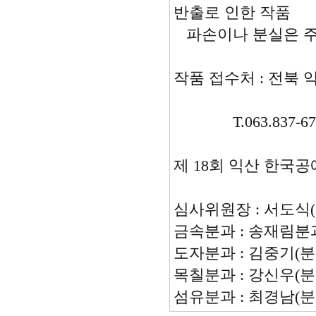
반출로 인한 작품
파손이나 분실은 주
작품 접수처 : 전북
T.063.837-6
제 18회 익산 한국
심사위원장 : 서도식
금속분과 : 송재림분
도자분과 : 김중기(분
목칠분과 : 강신우(분
섬유분과 : 최경남(분